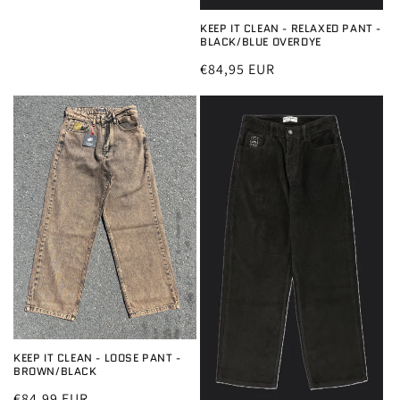
KEEP IT CLEAN - RELAXED PANT -
BLACK/BLUE OVERDYE
Normale
€84,95 EUR
prijs
KEEP IT CLEAN - LOOSE PANT -
BROWN/BLACK
Normale
€84,99 EUR