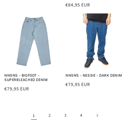
Normale
€84,95 EUR
prijs
NNSNS - NESSIE - DARK DENIM
NNSNS - BIGFOOT -
SUPERBLEACHED DENIM
Normale
€79,95 EUR
Normale
€79,95 EUR
prijs
prijs
1
2
3
4