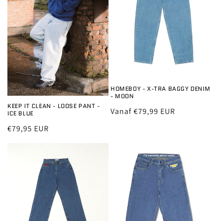
i
e
:
HOMEBOY - X-TRA BAGGY DENIM
- MOON
KEEP IT CLEAN - LOOSE PANT -
Normale
Vanaf €79,99 EUR
ICE BLUE
prijs
Normale
€79,95 EUR
prijs