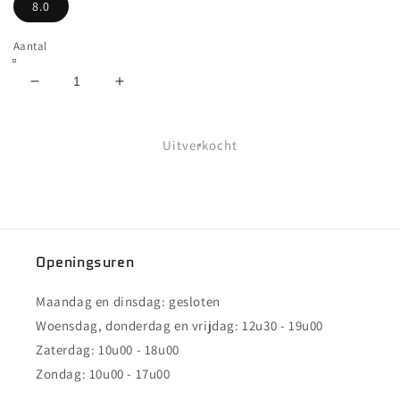
8.0
Aantal
Aantal
Aantal
verlagen
verhogen
voor
voor
CLICHE
CLICHE
Uitverkocht
-
-
PEACE
PEACE
COMPLETE
COMPLETE
PURPLE/RED
PURPLE/RED
-
-
8.0
8.0
Openingsuren
Maandag en dinsdag: gesloten
Woensdag, donderdag en vrijdag: 12u30 - 19u00
Zaterdag: 10u00 - 18u00
Zondag: 10u00 - 17u00