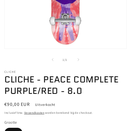
Media
1
openen
van
1
/
1
in
modaal
CLICHE
CLICHE - PEACE COMPLETE
PURPLE/RED - 8.0
Normale
€90,00 EUR
Uitverkocht
prijs
Inclusief btw.
Verzendkosten
worden berekend bij de checkout.
Grootte