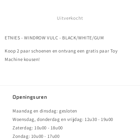
verlagen
verhogen
voor
voor
ETNIES
ETNIES
Uitverkocht
-
-
WINDROW
WINDROW
ETNIES - WINDROW VULC - BLACK/WHITE/GUM
VULC
VULC
-
-
Koop 2 paar schoenen en ontvang een gratis paar Toy
BLACK/WHITE/GUM
BLACK/WHITE/GUM
Machine kousen!
Openingsuren
Maandag en dinsdag: gesloten
Woensdag, donderdag en vrijdag: 12u30 - 19u00
Zaterdag: 10u00 - 18u00
Zondag: 10u00 - 17u00