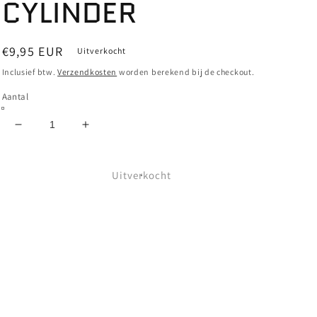
CYLINDER
Normale
€9,95 EUR
Uitverkocht
prijs
Inclusief btw.
Verzendkosten
worden berekend bij de checkout.
Aantal
Aantal
Aantal
verlagen
verhogen
voor
voor
INDEPENDENT
INDEPENDENT
Uitverkocht
-
-
78
78
SUPER
SUPER
SOFT
SOFT
BUSHINGS
BUSHINGS
-
-
STANDARD
STANDARD
CYLINDER
CYLINDER