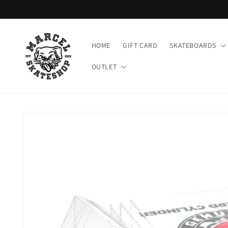
Meteen
naar de
content
HOME
GIFT CARD
SKATEBOARDS
OUTLET
Ga direct naar
productinformatie