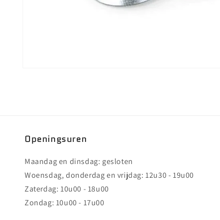
Media
1
openen
in
modaal
Openingsuren
Maandag en dinsdag: gesloten
Woensdag, donderdag en vrijdag: 12u30 - 19u00
Zaterdag: 10u00 - 18u00
Zondag: 10u00 - 17u00