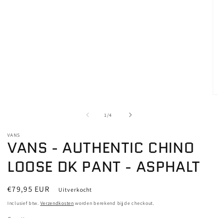
Media
1
openen
in
modaal
M
2
o
van
1
/
4
in
m
VANS
VANS - AUTHENTIC CHINO
LOOSE DK PANT - ASPHALT
Normale
€79,95 EUR
Uitverkocht
prijs
Inclusief btw.
Verzendkosten
worden berekend bij de checkout.