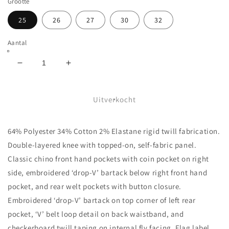
Grootte
25
26
27
30
32
Aantal
Aantal
Aantal
verlagen
verhogen
voor
voor
VANS
VANS
Uitverkocht
-
-
AUTHENTIC
AUTHENTIC
64% Polyester 34% Cotton 2% Elastane rigid twill fabrication.
CHINO
CHINO
LOOSE
LOOSE
Double-layered knee with topped-on, self-fabric panel.
DK
DK
Classic chino front hand pockets with coin pocket on right
PANT
PANT
side, embroidered ‘drop-V’ bartack below right front hand
-
-
ASPHALT
ASPHALT
pocket, and rear welt pockets with button closure.
Embroidered ‘drop-V’ bartack on top corner of left rear
pocket, ‘V’ belt loop detail on back waistband, and
checkerboard twill taping on internal fly facing. Flag label