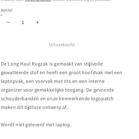
Aantal
Aantal
Aantal
verlagen
verhogen
voor
voor
VANS
VANS
Uitverkocht
-
-
LONG
LONG
De Long Haul Rugzak is gemaakt van stijlvolle
HAUL
HAUL
II
II
gewatteerde stof en heeft een groot hoofdvak met een
BACKPACK
BACKPACK
laptopvak, een voorvak met rits en een interne
-
-
organizer voor gemakkelijke toegang. De gevoerde
BLACK
BLACK
schouderbanden en onze kenmerkende logopatch
maken dit tijdloze ontwerp af.
Wordt niet geleverd met laptop.