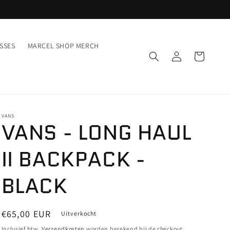
SSES
MARCEL SHOP MERCH
Inloggen
Winkelwagen
VANS
VANS - LONG HAUL
II BACKPACK -
BLACK
Normale
€65,00 EUR
Uitverkocht
prijs
Inclusief btw.
Verzendkosten
worden berekend bij de checkout.