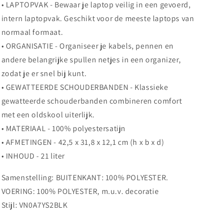
• LAPTOPVAK - Bewaar je laptop veilig in een gevoerd,
intern laptopvak. Geschikt voor de meeste laptops van
normaal formaat.
• ORGANISATIE - Organiseer je kabels, pennen en
andere belangrijke spullen netjes in een organizer,
zodat je er snel bij kunt.
• GEWATTEERDE SCHOUDERBANDEN - Klassieke
gewatteerde schouderbanden combineren comfort
met een oldskool uiterlijk.
• MATERIAAL - 100% polyestersatijn
• AFMETINGEN - 42,5 x 31,8 x 12,1 cm (h x b x d)
• INHOUD - 21 liter
Samenstelling:
BUITENKANT: 100% POLYESTER.
VOERING: 100% POLYESTER, m.u.v. decoratie
Stijl:
VN0A7YS2BLK