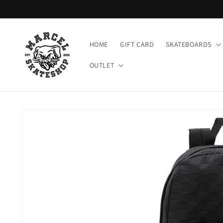
Meteen
naar de
content
HOME
GIFT CARD
SKATEBOARDS
OUTLET
Ga direct naar
productinformatie