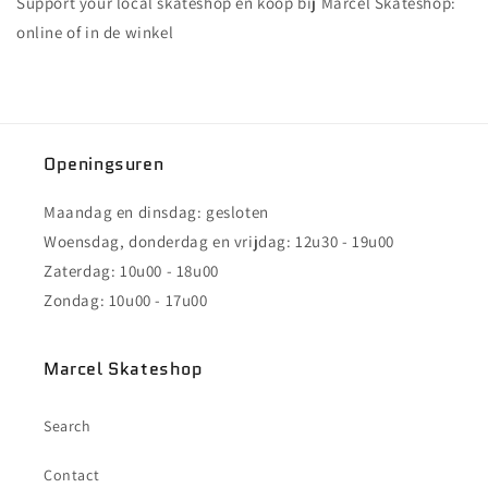
Support your local skateshop en koop bij Marcel Skateshop:
LOGO
LOGO
TEE
TEE
online of in de winkel
-
-
BURGUNDY
BURGUNDY
Openingsuren
Maandag en dinsdag: gesloten
Woensdag, donderdag en vrijdag: 12u30 - 19u00
Zaterdag: 10u00 - 18u00
Zondag: 10u00 - 17u00
Marcel Skateshop
Search
Contact