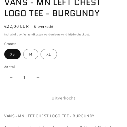
VANS - MN LEFT CHEST
LOGO TEE - BURGUNDY
Normale
€22,00 EUR
Uitverkocht
prijs
Inclusief btw.
Verzendkosten
worden berekend bij de checkout.
Grootte
XS
M
XL
Aantal
Aantal
Aantal
verlagen
verhogen
voor
voor
VANS
VANS
Uitverkocht
-
-
MN
MN
VANS - MN LEFT CHEST LOGO TEE - BURGUNDY
LEFT
LEFT
CHEST
CHEST