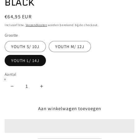
BLACK
Normale
€64,95 EUR
prijs
Inclusief btw.
Verzendkosten
worden berekend bij de checkout.
Grootte
YOUTH S/ 10J
YOUTH M/ 12J
YOUTH L/ 14J
Aantal
Aantal
Aantal
verlagen
verhogen
voor
voor
VANS
VANS
Aan winkelwagen toevoegen
-
-
NIGHTWATCHERS
NIGHTWATCHERS
PULLOVER
PULLOVER
YOUTH
YOUTH