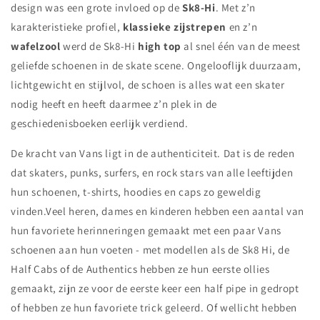
design was een grote invloed op de
Sk8-Hi
. Met z’n
karakteristieke profiel,
klassieke zijstrepen
en z’n
wafelzool
werd de Sk8-Hi
high top
al snel één van de meest
geliefde schoenen in de skate scene. Ongelooflijk duurzaam,
lichtgewicht en stijlvol, de schoen is alles wat een skater
nodig heeft en heeft daarmee z’n plek in de
geschiedenisboeken eerlijk verdiend.
De kracht van Vans ligt in de authenticiteit. Dat is de reden
dat skaters, punks, surfers, en rock stars van alle leeftijden
hun schoenen, t-shirts, hoodies en caps zo geweldig
vinden.Veel heren, dames en kinderen hebben een aantal van
hun favoriete herinneringen gemaakt met een paar Vans
schoenen aan hun voeten - met modellen als de Sk8 Hi, de
Half Cabs of de Authentics hebben ze hun eerste ollies
gemaakt, zijn ze voor de eerste keer een half pipe in gedropt
of hebben ze hun favoriete trick geleerd. Of wellicht hebben