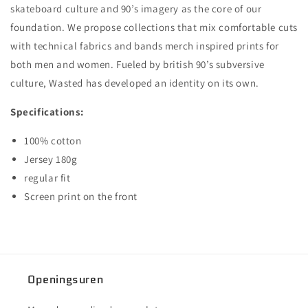
YOUNG
YOUNG
skateboard culture and 90’s imagery as the core of our
TEE
TEE
foundation. We propose collections that mix comfortable cuts
-
-
with technical fabrics and bands merch inspired prints for
SLATE
SLATE
BROWN
BROWN
both men and women. Fueled by british 90’s subversive
culture, Wasted has developed an identity on its own.
Specifications:
100% cotton
Jersey 180g
regular fit
Screen print on the front
Openingsuren