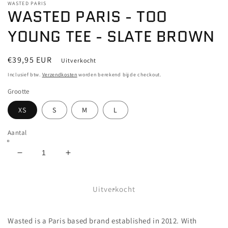
WASTED PARIS
WASTED PARIS - TOO
YOUNG TEE - SLATE BROWN
Normale
€39,95 EUR
Uitverkocht
prijs
Inclusief btw.
Verzendkosten
worden berekend bij de checkout.
Grootte
XS
S
M
L
Aantal
Aantal
Aantal
verlagen
verhogen
voor
voor
WASTED
WASTED
Uitverkocht
PARIS
PARIS
-
-
Wasted is a Paris based brand established in 2012. With
TOO
TOO